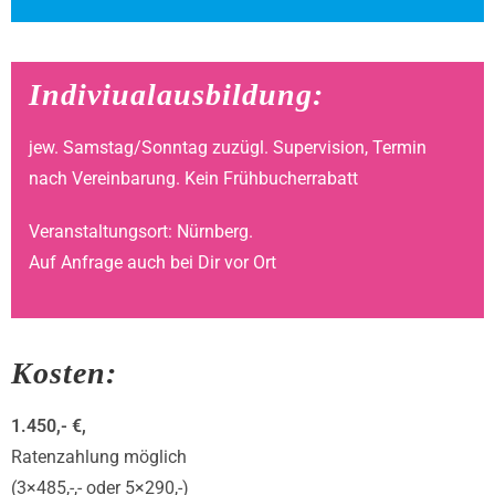
Indiviualausbildung:
jew. Samstag/Sonntag zuzügl. Supervision, Termin
nach Vereinbarung. Kein Frühbucherrabatt
Veranstaltungsort: Nürnberg.
Auf Anfrage auch bei Dir vor Ort
Kosten:
1.450,- €,
Ratenzahlung möglich
(3×485,-,- oder 5×290,-)