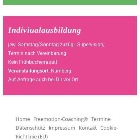
Indiviualausbildung
jew. Samstag/Sonntag zuzügl. Supervision,
Termin nach Vereinbarung.
Kein Frühbucherrabatt
Veranstaltungsort:
Nürnberg.
Auf Anfrage auch bei Dir vor Ort
Home
Freemotion-Coaching®
Termine
Datenschutz
Impressum
Kontakt
Cookie-
Richtlinie (EU)