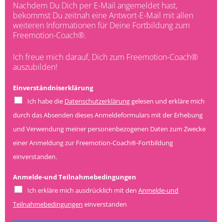
t
n
i
F
u
Nachdem Du Dich per E-Mail angemeldet hast,
i
u
l
o
m
bekommst Du zeitnah eine Antwort-E-Mail mit allen
o
m
-
r
d
weiteren Informationen für Deine Fortbildung zum
n
m
A
t
e
Freemotion-Coach®.
-
e
d
b
r
C
r
r
i
F
Ich freue mich darauf, Dich zum Freemotion-Coach®
o
e
l
o
auszubilden!
a
s
d
r
c
s
u
t
Einverständniserklärung
h
e
n
b
®
Ich habe die
Datenschutzerklärung
gelesen und erkläre mich
g
i
l
durch das Absenden dieses Anmeldeformulars mit der Erhebung
d
und Verwendung meiner personenbezogenen Daten zum Zwecke
u
n
einer Anmeldung zur Freemotion-Coach®-Fortbildung
g
einverstanden.
Anmelde-und Teilnahmebedingungen
Ich erkläre mich ausdrücklich mit den
Anmelde-und
Teilnahmebedingungen
einverstanden