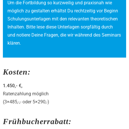
Um die Fortbildung so kurzweilig und praxisnah wie
möglich zu gestalten erhältst Du rechtzeitig vor Beginn
Schulungsunterlagen mit den relevanten theoretischen
Inhalten. Bitte lese diese Unterlagen sorgfältig durch
und notiere Deine Fragen, die wir während des Seminars
klären.
Kosten:
1.450,- €,
Ratenzahlung möglich
(3×485,-,- oder 5×290,-)
Frühbucherrabatt: